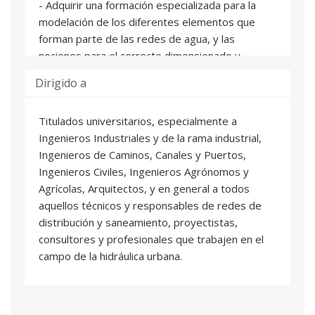
- Adquirir una formación especializada para la
modelación de los diferentes elementos que
forman parte de las redes de agua, y las
nociones para el correcto dimensionado y
protección de estas instalaciones.
Dirigido a
- Dominar las herramientas más utilizadas en el
mercado para la modelación de redes. En
Titulados universitarios, especialmente a
concreto SWMM (redes de saneamiento).
Ingenieros Industriales y de la rama industrial,
Ingenieros de Caminos, Canales y Puertos,
Ingenieros Civiles, Ingenieros Agrónomos y
Agrícolas, Arquitectos, y en general a todos
aquellos técnicos y responsables de redes de
distribución y saneamiento, proyectistas,
consultores y profesionales que trabajen en el
campo de la hidráulica urbana.