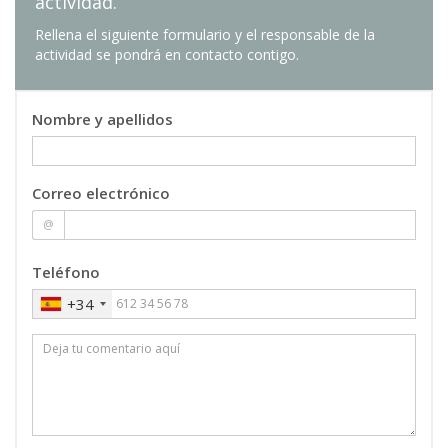
actividad.
María Elvira Estruch Juan
: Profesor/a
Rellena el siguiente formulario y el responsable de la
Ayudante Doctor/a
actividad se pondrá en contacto contigo.
Jorge García-Serra García
: Catedrático/a de
Universidad
Nombre y apellidos
Correo electrónico
@
Teléfono
+34