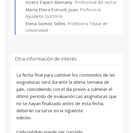
estudiantes de las titulaciones de grado que
Vicent Espert Alemany
: Profesional del sector
tengan pendiente superar como máximo 30
María Elvira Estruch Juan
: Profesor/a
Ayudante Doctor/a
ECTS (incluido el Proyecto Final de Carrera, no
pudiendo optar a la expedición de su Título
Elena Gomez Selles
: Profesor/a Titular de
Universidad
Propio hasta la obtención de la titulación
Javier Soriano Olivares
: Profesor/a Titular de
correspondiente.
Universidad
Otra información de interés
HIDRAULICA BASICA DE LAMINA LIBRE E
02
HIDROLOGIA URBANA
6 ECTS
La fecha final para culminar los contenidos de las
Enrique Cabrera Marcet
: Profesional del
asignaturas será durante la última semana de
sector
julio, coincidiendo con el día previo a culminar el
Roberto Del Teso March
: Profesor/a
último periodo de evaluación.Las asignaturas que
Asociado/a
no se hayan finalizado antes de esta fecha,
Vicent Espert Alemany
: Profesional del sector
deberán cursarse en la siguiente
María Elvira Estruch Juan
: Profesor/a
edición.
Ayudante Doctor/a
Jorge García-Serra García
: Catedrático/a de
Cada módulo puede ser cursado