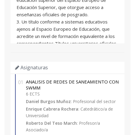
Educación Superior, que otorgue acceso a
enseñanzas oficiales de posgrado.
3. Un título conforme a sistemas educativos
ajenos al Espacio Europeo de Educación, que
acredite un nivel de formación equivalente a los
correspondientes Títulos universitarios oficiales
españoles de grado, y que facultan en el país
expedidor del título para el acceso a enseñanzas
de postgrado.
Asignaturas
4. Un título de Diploma de grado propio
expedido por la Universitat Politècnica de
ANALISIS DE REDES DE SANEAMIENTO CON
01
València o por otras universidades con las que
SWMM
exista mutuo reconocimiento de dicha titulación.
6 ECTS
5. Experiencia laboral o profesional con nivel
Daniel Burgos Muñoz
: Profesional del sector
competencial equivalente a la formación
Enrique Cabrera Rochera
: Catedrático/a de
académica universitaria.
Universidad
Excepcionalmente se admitirán con la
Roberto Del Teso March
: Profesor/a
Asociado/a
consideración de matrícula provisional,