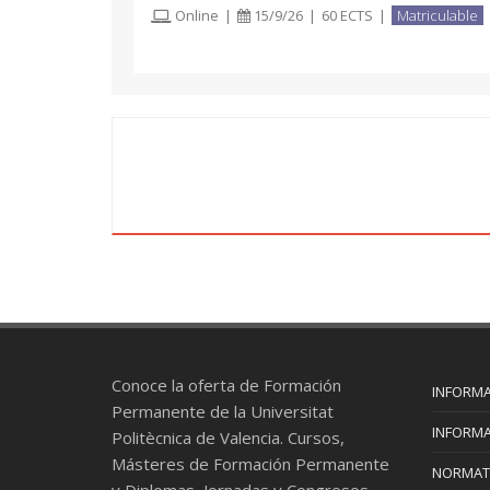
Online
|
15/9/26
|
60 ECTS
|
Matriculable
Conoce la oferta de Formación
INFORMA
Permanente de la Universitat
INFORMA
Politècnica de Valencia. Cursos,
Másteres de Formación Permanente
NORMAT