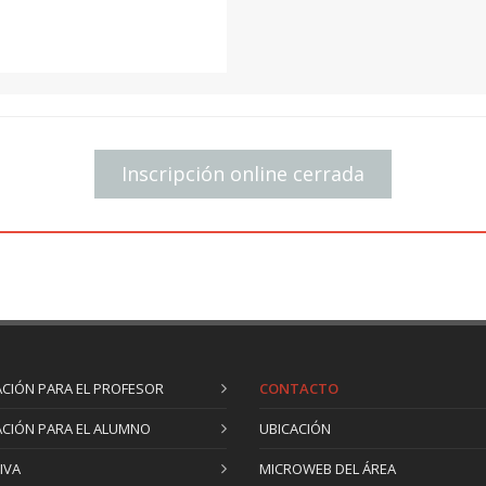
cada uno de los pasos, des
elemento hasta la interpret
posibles mejoras en la red.
Unidad 4. Caracterización 
leyes de control, análisis e
En la unidad 4, se amplían
Inscripción online cerrada
apoyándonos en la red del e
se realizan algunos cambio
características de funcion
la red. Según se avanza en
funciones que ofrece el pr
Unidad 5. Casos prácticos
Por último, la unidad 5, co
CIÓN PARA EL PROFESOR
CONTACTO
alumno podrá comprobar los
CIÓN PARA EL ALUMNO
UBICACIÓN
curso, siempre guiado y ap
las posibles dudas que le pu
IVA
MICROWEB DEL ÁREA