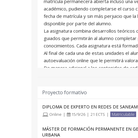
matrícula permanecerá abierta incluso una 
académico, pudiendo completarse el curso c
fecha de matrícula y sin más perjuicio que la 
disponible por parte del alumno.
La asignatura combina desarrollos teóricos c
guiados que permitirán al alumno completa
conocimientos. Cada asignatura está formada
Al final de cada una de estas unidades el al
autoevaluación online que le permitirá valor
De manera adicional a los contenidos de cad
serie de ejercicios prácticos para completar
El alumno contará con una tutorización perso
Proyecto formativo
académico y un seguimiento según sus prefe
correo electrónico, foros o atención telefónic
DIPLOMA DE EXPERTO EN REDES DE SANEA
Online
|
15/9/26
|
21 ECTS
|
Matriculable
La fecha límite para desarrollar los contenido
contando el alumno hasta la fecha de fin de 
MÁSTER DE FORMACIÓN PERMANENTE EN GES
trabajos adicionales.
URBANA