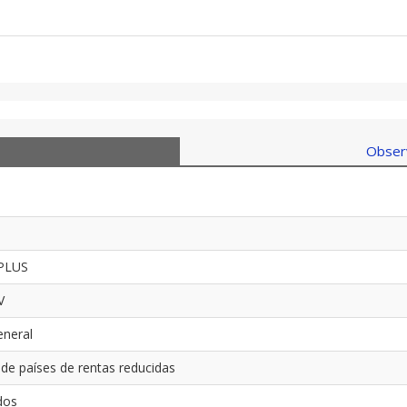
Observ
V
 PLUS
PV
eneral
e países de rentas reducidas
dos