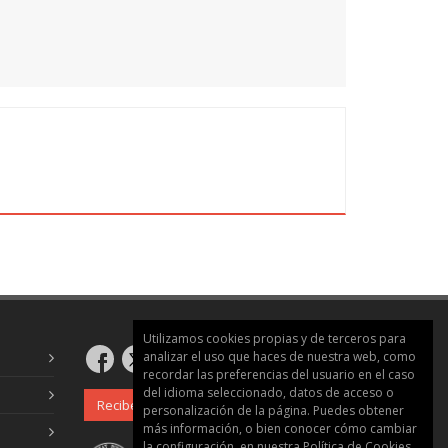
de la creación de la red elemento a
ación de los resultados obtenidos y
básica de elementos II (depósitos, bombas,
nergéticos, intercambio de archivos)
 algunos conceptos del programa,
jemplo anterior Partiendo de la red inicial
s en sus elementos principales y
amiento que ayudarán a mejorar el diseño de
 el ejemplo, se conocen nuevas opciones y
ograma para analizar redes más complejas
Utilizamos cookies propias y de terceros para
n cuatro casos propuestos en los que el
analizar el uso que haces de nuestra web, como
 conocimientos adquiridos a lo largo del
recordar las preferencias del usuario en el caso
del idioma seleccionado, datos de acceso o
oyado por un tutor que le ayudará a resolver
Recibe nuestro boletín
personalización de la página. Puedes obtener
edan surgir y que evaluará los ejercicios.
más información, o bien conocer cómo cambiar
la configuración, en nuestra
Política de Cookies
.