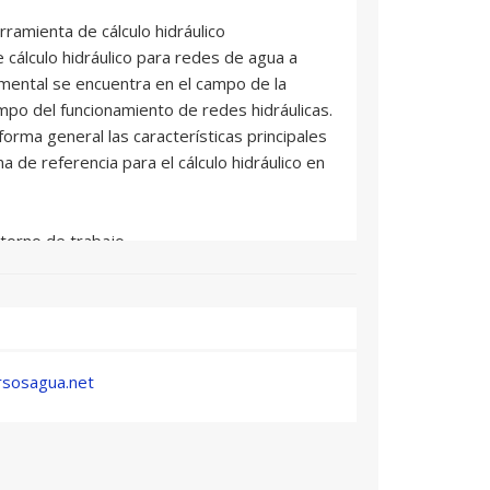
amienta de cálculo hidráulico
álculo hidráulico para redes de agua a
amental se encuentra en el campo de la
iempo del funcionamiento de redes hidráulicas.
forma general las características principales
 de referencia para el cálculo hidráulico en
ntorno de trabajo
l funcionamiento y las características
ET. El alumno aprenderá a moverse con
fico del programa y los menús desplegables
rsosagua.net
básica de elementos I (elementos básicos,
ión)
plementa una red sencilla que sirve de
lleno al alumno en el programa, detallando