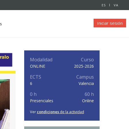
ES
VA
Iniciar sesión
s
Modalidad
Curso
ONLINE
2025-2026
ECTS
Campus
6
Valencia
0 h
60 h
Presenciales
Online
Ver
condiciones
de la actividad