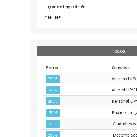
Lugar de impartición
ONLINE
Precios
Precio
Colectivo
Alumno UP
290 €
Alumni UPV
290 €
Personal U
290 €
Público en g
450 €
Ciudadanos d
290 €
Desemplea
290 €