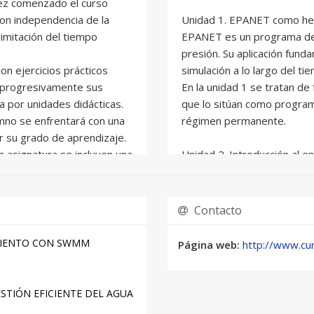
vez comenzado el curso
on independencia de la
Unidad 1. EPANET como herr
limitación del tiempo
EPANET es un programa de c
presión. Su aplicación fund
on ejercicios prácticos
simulación a lo largo del t
r progresivamente sus
En la unidad 1 se tratan de 
 por unidades didácticas.
que lo sitúan como programa
umno se enfrentará con una
régimen permanente.
ar su grado de aprendizaje.
a asignatura se incluyen una
Unidad 2. Introducción al e
 la formación del alumno.
En esta unidad se muestra e
básicas del programa EPAN
nalizada durante el curso
soltura por el entorno grá
Contacto
rencias (a través de
de uso frecuente.
a).
MIENTO CON SWMM
Página web:
http://www.cu
Unidad 3. Caracterización 
s será hasta final de julio
válvulas, curvas de modulac
curso para la entrega de
En la tercera unidad, se im
TIÓN EFICIENTE DEL AGUA
trampolín para sumergir de 