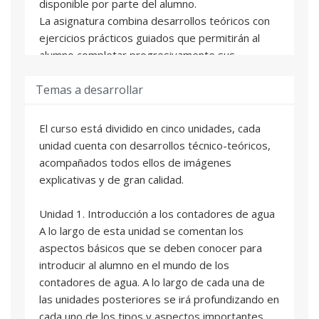
disponible por parte del alumno.
La asignatura combina desarrollos teóricos con
ejercicios prácticos guiados que permitirán al
alumno completar progresivamente sus
conocimientos. Cada asignatura está formada
Temas a desarrollar
por unidades didácticas. Al final de cada una de
estas unidades el alumno se enfrentará con una
autoevaluación online que le permitirá valorar su
El curso está dividido en cinco unidades, cada
grado de aprendizaje. De manera adicional a los
unidad cuenta con desarrollos técnico-teóricos,
contenidos de cada asignatura se incluyen una
acompañados todos ellos de imágenes
serie de ejercicios prácticos para completar la
explicativas y de gran calidad.
formación del alumno.
Unidad 1. Introducción a los contadores de agua
El alumno contará con una tutorización
A lo largo de esta unidad se comentan los
personalizada durante el curso académico y un
aspectos básicos que se deben conocer para
seguimiento según sus preferencias (a través de
introducir al alumno en el mundo de los
correo electrónico, foros o atención telefónica).
contadores de agua. A lo largo de cada una de
las unidades posteriores se irá profundizando en
La fecha límite para desarrollar los contenidos
cada uno de los tipos y aspectos importantes