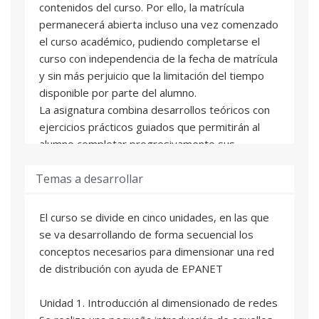
contenidos del curso. Por ello, la matrícula
permanecerá abierta incluso una vez comenzado
el curso académico, pudiendo completarse el
curso con independencia de la fecha de matrícula
y sin más perjuicio que la limitación del tiempo
disponible por parte del alumno.
La asignatura combina desarrollos teóricos con
ejercicios prácticos guiados que permitirán al
alumno completar progresivamente sus
conocimientos. Cada asignatura está formada
Temas a desarrollar
por unidades didácticas. Al final de cada una de
estas unidades el alumno se enfrentará con una
autoevaluación online que le permitirá valorar su
El curso se divide en cinco unidades, en las que
grado de aprendizaje. De manera adicional a los
se va desarrollando de forma secuencial los
contenidos de cada asignatura se incluyen una
conceptos necesarios para dimensionar una red
serie de ejercicios prácticos para completar la
de distribución con ayuda de EPANET
formación del alumno.
El alumno contará con una tutorización
Unidad 1. Introducción al dimensionado de redes
personalizada durante el curso académico y un