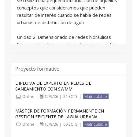
Se realiza una pequeña introducción de aquellos
seguimiento según sus preferencias (a través de
conceptos que consideramos que pueden
correo electrónico, foros o atención telefónica).
resultar de interés cuando se habla de redes
urbanas de distribución de agua
Unidad 2. Dimensionado de redes hidráulicas
En esta unidad se comentan algunos conceptos
que se deben conocer y tener en cuenta a la
hora de dimensionar una red de distribución y
que debe convertirse en un paso previo a
Proyecto formativo
considerar antes de comenzar el dimensionado
de cualquier red. Comentaremos algunos
DIPLOMA DE EXPERTO EN REDES DE
detalles sobre las tipologías de redes, y algunas
SANEAMIENTO CON SWMM
consideraciones sobre el trazado. Y destacamos
Online
|
15/9/26
|
21 ECTS
|
Matriculable
la carga hidráulica del modelo que, como el
alumno comprobará, trata de determinar la
MÁSTER DE FORMACIÓN PERMANENTE EN
GESTIÓN EFICIENTE DEL AGUA URBANA
demanda de agua asociada a cada uno de los
Online
|
15/9/26
|
60 ECTS
|
Matriculable
usuarios del servicio