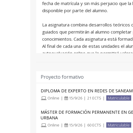
fecha de matrícula y sin más perjuicio que la 
disponible por parte del alumno.
La asignatura combina desarrollos teóricos c
guiados que permitirán al alumno completa
conocimientos. Cada asignatura está formada
Al final de cada una de estas unidades el al
autoevaluación online que le permitirá valor
De manera adicional a los contenidos de cad
serie de ejercicios prácticos para completar
Proyecto formativo
El alumno contará con una tutorización perso
académico y un seguimiento según sus prefe
DIPLOMA DE EXPERTO EN REDES DE SANEA
correo electrónico, foros o atención telefónic
Online
|
15/9/26
|
21 ECTS
|
Matriculable
La fecha límite para desarrollar los contenido
MÁSTER DE FORMACIÓN PERMANENTE EN GES
contando el alumno hasta la fecha de fin de 
URBANA
trabajos adicionales.
Online
|
15/9/26
|
60 ECTS
|
Matriculable