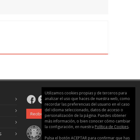
de las válvulas es muy importante conocer la
lementos y así como sus características. Es
la unidad con una breve exposición de las
de conocer a la hora de seleccionar una
 todos los requisitos necesarios para
ción.
 regulación aquéllas que nos permiten
ariables del sistema mediante su apertura o
audal circulante o la presión de salida.
 la unidad 3, todas las consideraciones a
Utilizamos cookies propias y de terceros para
o a este tipo de válvulas, realizando
analizar el uso que haces de nuestra web, como
s ayuden a comprender su funcionamiento en
recordar las preferencias del usuario en el caso
del idioma seleccionado, datos de acceso o
os la unidad con las válvulas de control
Recibe nuestro boletín
personalización de la página. Puedes obtener
ar de válvulas de regulación.
más información, o bien conocer cómo cambiar
la configuración, en nuestra
Política de Cookies
.
onamiento.
S
Pulsa el botón ACEPTAR para confirmar que has