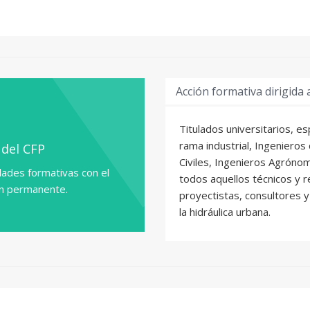
Acción formativa dirigida 
Titulados universitarios, e
rama industrial, Ingenieros
 del CFP
Civiles, Ingenieros Agrónom
ades formativas con el
todos aquellos técnicos y 
ón permanente.
proyectistas, consultores 
la hidráulica urbana.