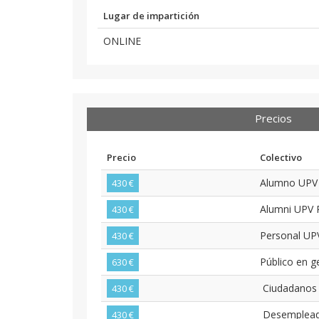
Lugar de impartición
ONLINE
Precios
Precio
Colectivo
Alumno UP
430 €
Alumni UPV
430 €
Personal U
430 €
Público en g
630 €
Ciudadanos d
430 €
Desemplea
430 €