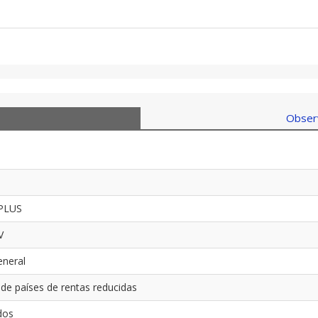
Observ
V
 PLUS
PV
eneral
e países de rentas reducidas
dos