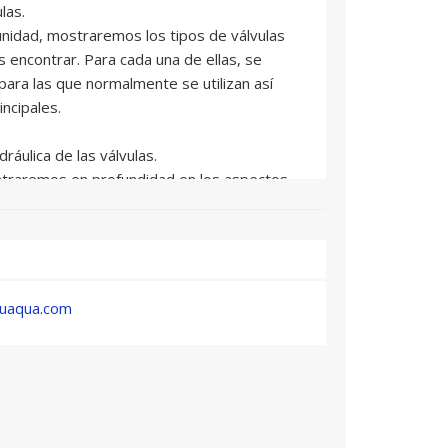
las.
unidad, mostraremos los tipos de válvulas
ncontrar. Para cada una de ellas, se
 para las que normalmente se utilizan así
incipales.
dráulica de las válvulas.
entraremos en profundidad en los aspectos
. Éste es sin duda uno de los aspectos más
r un tipo u otro, y para realizar un correcto
ación hidráulica de una válvula se centra
cómo se comporta en función de las
l sistema. En esta línea, uno de los
duaqua.com
 es determinar las pérdidas de carga que
entra en conocer los parámetros hidráulicos
os aspectos que trataremos en esta unidad y
nómeno de cavitación asociado a las válvulas.
eración de estos elementos puede derivar
da útil de la instalación. Dentro de la