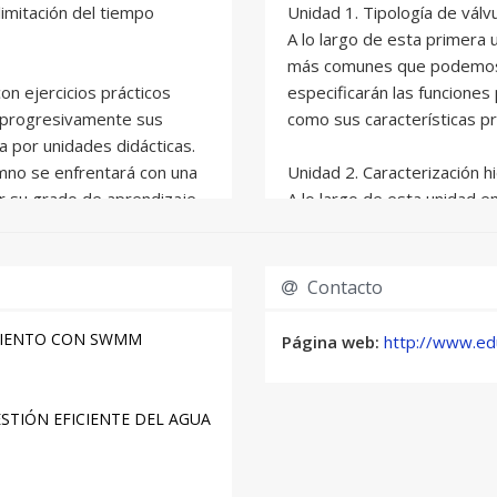
limitación del tiempo
Unidad 1. Tipología de válvu
A lo largo de esta primera 
más comunes que podemos e
on ejercicios prácticos
especificarán las funciones
r progresivamente sus
como sus características pr
 por unidades didácticas.
umno se enfrentará con una
Unidad 2. Caracterización hi
ar su grado de aprendizaje.
A lo largo de esta unidad 
a asignatura se incluyen una
hidráulicos de las válvulas
 la formación del alumno.
importantes para selecciona
dimensionado. La caracteriz
Contacto
nalizada durante el curso
principalmente en definir 
rencias (a través de
condiciones que se den en e
MIENTO CON SWMM
Página web:
http://www.e
a).
conceptos más importantes
introduce. Esta unidad se c
s será hasta final de julio
que las definen. Otro de l
TIÓN EFICIENTE DEL AGUA
curso para la entrega de
que es de interés, es el fe
Como veremos, una mala op
en daños que reducirán la vi