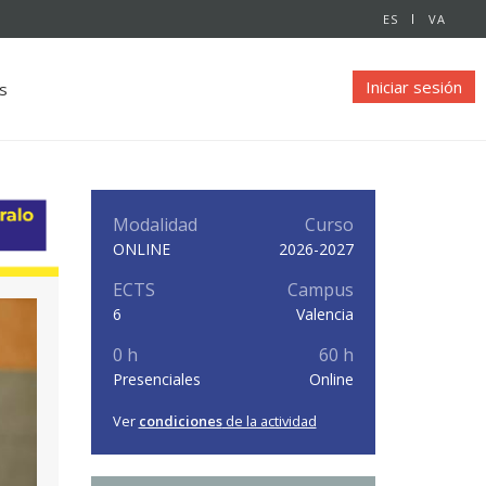
ES
VA
Iniciar sesión
s
Modalidad
Curso
ONLINE
2026-2027
ECTS
Campus
6
Valencia
0 h
60 h
Presenciales
Online
Ver
condiciones
de la actividad