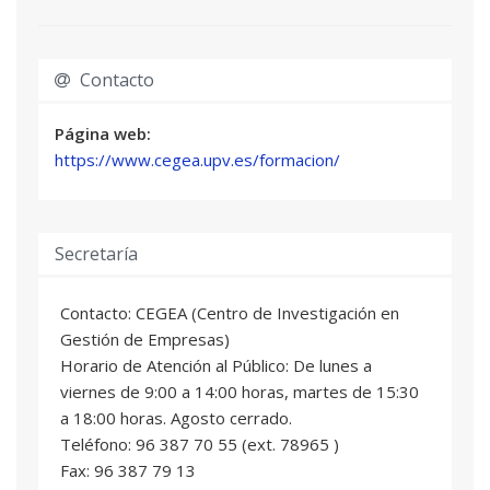
SISTEMAS INTEGRADOS DE GESTIÓN DE
06
EMPRESAS (ERP)
Contacto
3 ECTS
Ausias Mulet Delgado
: Profesional del sector
Página web:
https://www.cegea.upv.es/formacion/
PROJECT MANAGEMENT
07
3 ECTS
Sara Blanc Clavero
: Profesor/a Titular de
Universidad
Secretaría
Jose Antonio Gil Gomez
: Profesor/a Titular de
Universidad
Contacto: CEGEA (Centro de Investigación en
Gestión de Empresas)
INTERNET DE LAS COSAS
08
Horario de Atención al Público: De lunes a
3 ECTS
viernes de 9:00 a 14:00 horas, martes de 15:30
Juan Vicente Capella Hernández
: Profesor/a
a 18:00 horas. Agosto cerrado.
Titular de Universidad
Teléfono: 96 387 70 55 (ext. 78965 )
Teresa Nachiondo Farinos
: Profesor/a Titular
Fax: 96 387 79 13
de Universidad