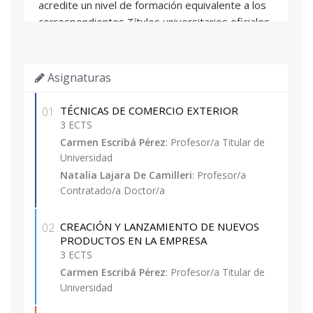
acredite un nivel de formación equivalente a los
correspondientes Títulos universitarios oficiales
españoles de grado, y que facultan en el país
expedidor del título para el acceso a enseñanzas
de postgrado.
Asignaturas
4. Un título de Diploma de grado propio
expedido por la Universitat Politècnica de
TÉCNICAS DE COMERCIO EXTERIOR
01
València o por otras universidades con las que
3 ECTS
exista mutuo reconocimiento de dicha titulación.
Carmen Escribá Pérez
: Profesor/a Titular de
5. Experiencia laboral o profesional con nivel
Universidad
competencial equivalente a la formación
Natalia Lajara De Camilleri
: Profesor/a
académica universitaria.
Contratado/a Doctor/a
Excepcionalmente se admitirán con la
consideración de matrícula provisional,
CREACIÓN Y LANZAMIENTO DE NUEVOS
02
estudiantes de las titulaciones de grado que
PRODUCTOS EN LA EMPRESA
3 ECTS
tengan pendiente superar como máximo 30
Carmen Escribá Pérez
: Profesor/a Titular de
ECTS (incluido el Proyecto Final de Carrera, no
Universidad
pudiendo optar a la expedición de su Título
Propio hasta la obtención de la titulación