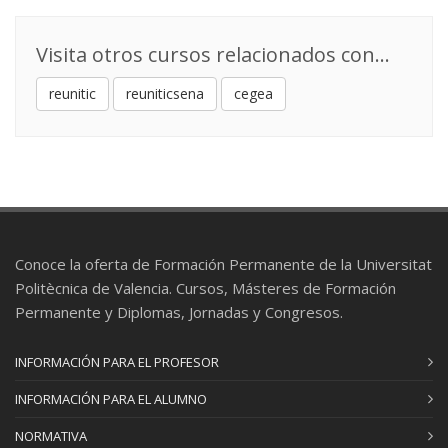
Doctor/a
Visita otros cursos relacionados con...
DIRECCIÓN ESTRATÉGICA
11
3 ECTS
reunitic
reuniticsena
cegea
Raul Camarasa Gómez
: Profesional del
sector
GESTIÓN DE RECURSOS HUMANOS
12
3 ECTS
Guillermina Tormo Carbó
: Catedrático/a de
Universidad
Conoce la oferta de Formación Permanente de la Universitat
Politècnica de Valencia. Cursos, Másteres de Formación
PROTECCIÓN DE LA INNOVACIÓN
13
Permanente y Diplomas, Jornadas y Congresos.
3 ECTS
José Corberá Martínez
: Profesor/a Titular de
INFORMACIÓN PARA EL PROFESOR
Universidad
Felipe Palau Ramírez
: Catedrático/a de
INFORMACIÓN PARA EL ALUMNO
Universidad
NORMATIVA