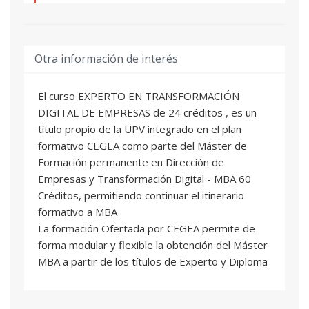
correspondiente.
EMPRENDIMIENTO Y MODELOS DE
03
NEGOCIO
3 ECTS
María Pía Carnicer Andrés
: Profesional del
Otra información de interés
sector
Inmaculada Villalonga Grañana
: Profesor/a
El curso EXPERTO EN TRANSFORMACIÓN
Asociado/a
DIGITAL DE EMPRESAS de 24 créditos , es un
título propio de la UPV integrado en el plan
MARKETING DIGITAL
04
formativo CEGEA como parte del Máster de
3 ECTS
Formación permanente en Dirección de
Pablo Ferreirós Bennett
: Profesional del
Empresas y Transformación Digital - MBA 60
sector
Créditos, permitiendo continuar el itinerario
David Juárez Varón
: Profesor/a Titular de
formativo a MBA
Universidad
La formación Ofertada por CEGEA permite de
forma modular y flexible la obtención del Máster
BIG DATA PARA NEGOCIOS
05
MBA a partir de los títulos de Experto y Diploma
3 ECTS
Fernando Martínez Plumed
: Profesor/a
Titular de Universidad