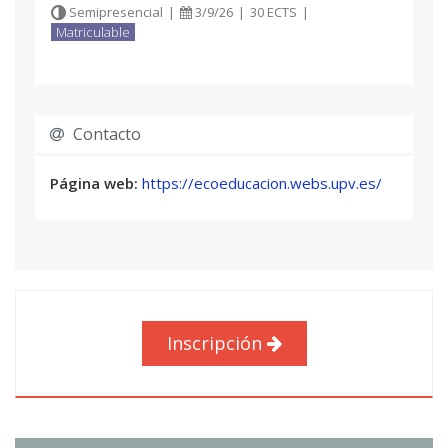
Semipresencial
|
3/9/26
|
30 ECTS
|
Matriculable
Contacto
Página web:
https://ecoeducacion.webs.upv.es/
Inscripción