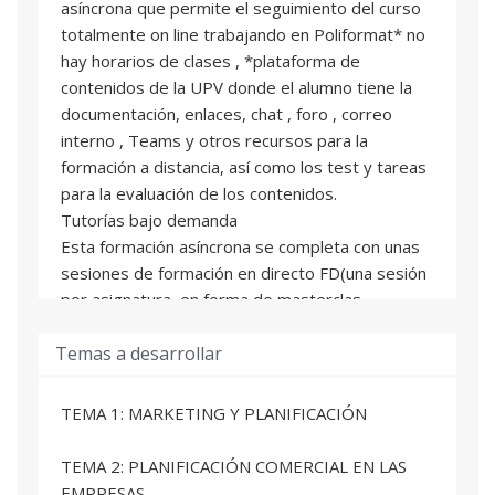
asíncrona que permite el seguimiento del curso
totalmente on line trabajando en Poliformat* no
hay horarios de clases , *plataforma de
contenidos de la UPV donde el alumno tiene la
documentación, enlaces, chat , foro , correo
interno , Teams y otros recursos para la
formación a distancia, así como los test y tareas
para la evaluación de los contenidos.
Tutorías bajo demanda
Esta formación asíncrona se completa con unas
sesiones de formación en directo FD(una sesión
por asignatura, en forma de masterclas,
conferencias y/o talleres) al final de cada periodo
Temas a desarrollar
lectivo y que se pueden seguir en aulas de la
UPV de forma presencial , on line en directo
TEAMS o en diferido con la grabación de la
TEMA 1: MARKETING Y PLANIFICACIÓN
sesión y completando una tarea sobre la
actividad realizada
TEMA 2: PLANIFICACIÓN COMERCIAL EN LAS
Para superar la asignatura deberéis superar la
EMPRESAS