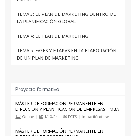
autoevaluación de todos los temas, y los talleres
que sean obligatorios. Así como asistir a la clase
TEMA 3: EL PLAN DE MARKETING DENTRO DE
planificada en directo.
LA PLANIFICACIÓN GLOBAL
TEMA 4: EL PLAN DE MARKETING
TEMA 5: FASES Y ETAPAS EN LA ELABORACIÓN
DE UN PLAN DE MARKETING
TEMA 6: ANÁLISIS DE LA SITUACIÓN I
TEMA 7: ANÁLISIS DE LA SITUACIÓN II
Proyecto formativo
TEMA 8: DIAGNÓSTICO DE LA SITUACIÓN I.
MÁSTER DE FORMACIÓN PERMANENTE EN
ANÁLISIS DAFO
DIRECCIÓN Y PLANIFICACIÓN DE EMPRESAS - MBA
Online
|
1/10/24
|
60 ECTS
|
Impartiéndose
TEMA 9: DIAGNÓSTICO DE LA SITUACIÓN II.
MATRIZ DE POSICIÓN COMPETITIVA
MÁSTER DE FORMACIÓN PERMANENTE EN