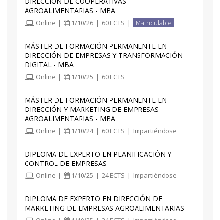
DIRECCIÓN DE COOPERATIVAS
AGROALIMENTARIAS - MBA
TEMA 10: FIJACIÓN DE OBJETIVOS DE
Online
|
1/10/26
|
60 ECTS
|
Matriculable
MARKETING (I)
MÁSTER DE FORMACIÓN PERMANENTE EN
TEMA 11: FIJACIÓN DE OBJETIVOS DE
DIRECCIÓN DE EMPRESAS Y TRANSFORMACIÓN
MARKETING (II)
DIGITAL - MBA
Online
|
1/10/25
|
60 ECTS
TEMA 12: CONCEPTO Y NIVELES DE LA
ESTRATEGIA
MÁSTER DE FORMACIÓN PERMANENTE EN
DIRECCIÓN Y MARKETING DE EMPRESAS
AGROALIMENTARIAS - MBA
TEMA 13: ESTRATEGIA DE CARTERA
Online
|
1/10/24
|
60 ECTS
|
Impartiéndose
TEMA 14: ESTRATEGIAS DE SEGMENTACIÓN Y
DIPLOMA DE EXPERTO EN PLANIFICACIÓN Y
POSICIONAMIENTO
CONTROL DE EMPRESAS
Online
|
1/10/25
|
24 ECTS
|
Impartiéndose
TEMA 15: ESTRATEGIA DE FIDELIZACIÓN Y
ESTRATEGIA FUNCIONAL
DIPLOMA DE EXPERTO EN DIRECCIÓN DE
MARKETING DE EMPRESAS AGROALIMENTARIAS
TEMA 16: ESTRATEGIAS DE MARKETING PARA
Online
|
1/10/25
|
24 ECTS
|
Impartiéndose