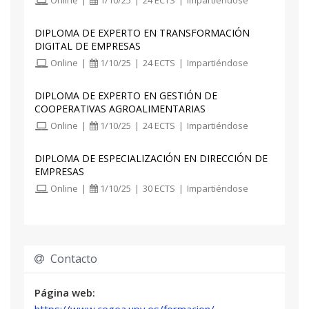
UNA BODEGA
DIPLOMA DE EXPERTO EN TRANSFORMACIÓN
TEMA 17:PLANES DE ACCIÓN
DIGITAL DE EMPRESAS
Online
|
1/10/25
|
24 ECTS
|
Impartiéndose
TEMA 18: PLAN DE ACCIONES DE MARKETING
EN UNA BODEGA. ELABORACIÓN DEL
DIPLOMA DE EXPERTO EN GESTIÓN DE
COOPERATIVAS AGROALIMENTARIAS
PRESUPUESTO DE MARKETING.
Online
|
1/10/25
|
24 ECTS
|
Impartiéndose
TEMA 19: PLAN DE MARKETING EN EMPRESAS
DIPLOMA DE ESPECIALIZACIÓN EN DIRECCIÓN DE
INDUSTRIALES Y DE SERVICIOS.
EMPRESAS
Online
|
1/10/25
|
30 ECTS
|
Impartiéndose
TEMA 20: REQUISITOS PARA EL TRIUNFO DE
UN PLAN DE MARKETING.
Contacto
Página web:
https://www.cegea.upv.es/formacion/