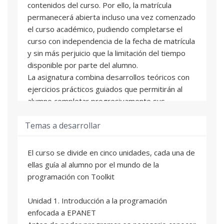
contenidos del curso. Por ello, la matrícula
permanecerá abierta incluso una vez comenzado
el curso académico, pudiendo completarse el
curso con independencia de la fecha de matrícula
y sin más perjuicio que la limitación del tiempo
disponible por parte del alumno.
La asignatura combina desarrollos teóricos con
ejercicios prácticos guiados que permitirán al
alumno completar progresivamente sus
conocimientos. Cada asignatura está formada
Temas a desarrollar
por unidades didácticas. Al final de cada una de
estas unidades el alumno se enfrentará con una
autoevaluación online que le permitirá valorar su
El curso se divide en cinco unidades, cada una de
grado de aprendizaje. De manera adicional a los
ellas guía al alumno por el mundo de la
contenidos de cada asignatura se incluyen una
programación con Toolkit
serie de ejercicios prácticos para completar la
formación del alumno.
Unidad 1. Introducción a la programación
El alumno contará con una tutorización
enfocada a EPANET
personalizada durante el curso académico y un