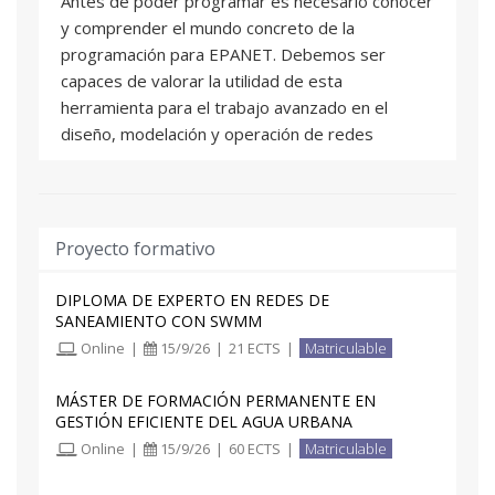
Antes de poder programar es necesario conocer
seguimiento según sus preferencias (a través de
y comprender el mundo concreto de la
correo electrónico, foros o atención telefónica).
programación para EPANET. Debemos ser
La fecha límite para desarrollar los contenidos
capaces de valorar la utilidad de esta
será hasta final de julio contando el alumno hasta
herramienta para el trabajo avanzado en el
la fecha de fin de curso para la entrega de
diseño, modelación y operación de redes
trabajos adicionales.
Unidad 2. Nociones básicas de Toolkit de
EPANET
En esta unidad mostraremos el funcionamiento y
Proyecto formativo
las características básicas del programa Toolkit
de EPANET y desarrollaremos el primer código
DIPLOMA DE EXPERTO EN REDES DE
SANEAMIENTO CON SWMM
Unidad 3. Empezando a programar con Toolkit
Online
|
15/9/26
|
21 ECTS
|
Matriculable
En la siguiente unidad, vamos a embarcarnos en
un ejemplo clásico de la programación con
MÁSTER DE FORMACIÓN PERMANENTE EN
GESTIÓN EFICIENTE DEL AGUA URBANA
Toolkit. Según vayamos avanzando en el
Online
|
15/9/26
|
60 ECTS
|
Matriculable
ejemplo, iremos desgranando el código y
presentaremos las nuevas herramientas y