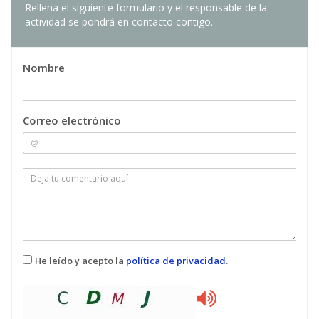
Rellena el siguiente formulario y el responsable de la
necesitara, siempre con la ayuda de un tutor que
actividad se pondrá en contacto contigo.
le puede ir guiando en cada paso
Nombre
Correo electrónico
@
He leído y acepto la
política de privacidad
.