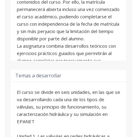
contenidos del curso. Por ello, la matrícula
permanecerá abierta incluso una vez comenzado
el curso académico, pudiendo completarse el
curso con independencia de la fecha de matrícula
y sin más perjuicio que la limitación del tiempo
disponible por parte del alumno.
La asignatura combina desarrollos teóricos con
ejercicios prácticos guiados que permitirán al
alumno completar progresivamente sus
conocimientos. Cada asignatura está formada
Temas a desarrollar
por unidades didácticas. Al final de cada una de
estas unidades el alumno se enfrentará con una
autoevaluación online que le permitirá valorar su
El curso se divide en seis unidades, en las que se
grado de aprendizaje. De manera adicional a los
va desarrollando cada una de los tipos de
contenidos de cada asignatura se incluyen una
válvulas, su principio de funcionamiento, su
serie de ejercicios prácticos para completar la
caracterización hidráulica y su simulación en
formación del alumno.
EPANET
El alumno contará con una tutorización
personalizada durante el curso académico y un
Unidad 1. Las válvulas en redes hidráulicas a