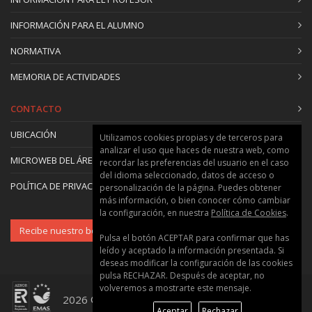
INFORMACIÓN PARA EL ALUMNO
NORMATIVA
MEMORIA DE ACTIVIDADES
CONTACTO
UBICACIÓN
Utilizamos cookies propias y de terceros para
analizar el uso que haces de nuestra web, como
MICROWEB DEL ÁREA
recordar las preferencias del usuario en el caso
del idioma seleccionado, datos de acceso o
POLÍTICA DE PRIVACIDAD Y COOKIES
personalización de la página. Puedes obtener
más información, o bien conocer cómo cambiar
la configuración, en nuestra
Política de Cookies
.
Recibe nuestro boletín
Pulsa el botón ACEPTAR para confirmar que has
leído y aceptado la información presentada. Si
deseas modificar la configuración de las cookies
pulsa RECHAZAR. Después de aceptar, no
volveremos a mostrarte este mensaje.
2026 © Universitat Politècnica de València ::
Aceptar
Rechazar