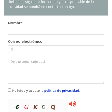
Rellena el siguiente formulario y el responsable de la
actividad se pondrá en contacto contigo.
Unidad 4. Válvulas de control automático
En esta unidad entraremos en detalle en las
válvulas de control automático más usuales en
Nombre
redes a presión, comentaremos su principio de
operación y veremos ejemplos prácticos de su
utilización y dimensionado con EPANET
Correo electrónico
@
Unidad 5. Válvulas de protección
Los elementos de protección se instalan en el
sistema para actuar de manera ocasional en
condiciones extremas de funcionamiento. Son
dispositivos automáticos de muy diversos tipos,
que varían según la función a la que estén
destinados. A lo largo de esta unidad
He leído y acepto la
política de privacidad
.
comentaremos los principios teóricos básicos
sobre los principales elementos de este grupo
Unidad 6. Casos prácticos