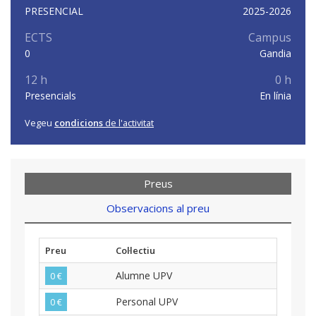
PRESENCIAL
2025-2026
ECTS
Campus
0
Gandia
12 h
0 h
Presencials
En línia
Vegeu
condicions
de l'activitat
Preus
Observacions al preu
Preu
Col·lectiu
Alumne UPV
0 €
Personal UPV
0 €