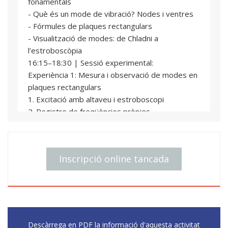
fonamentals
- Què és un mode de vibració? Nodes i ventres
- Fórmules de plaques rectangulars
- Visualització de modes: de Chladni a
l’estroboscòpia
16:15–18:30 | Sessió experimental:
Experiència 1: Mesura i observació de modes en
plaques rectangulars
1. Excitació amb altaveu i estroboscopi
2. Registre de freqüències pròpies
3. Comparació amb càlculs teòrics
Dia 2
15:30–16:15 | Sessió teòrica:
Inscripció online tancada
Tema: Simetria i acústica
- Com afecta la forma a la vibració?
- Pèrdua de simetria i modes nous
- Introducció a rigidesa efectiva
16:15–18:30 | Sessió experimental:
Experiència 2: Mesura de plaques amb forma de
Descàrrega en PDF la informació d'aquesta activitat