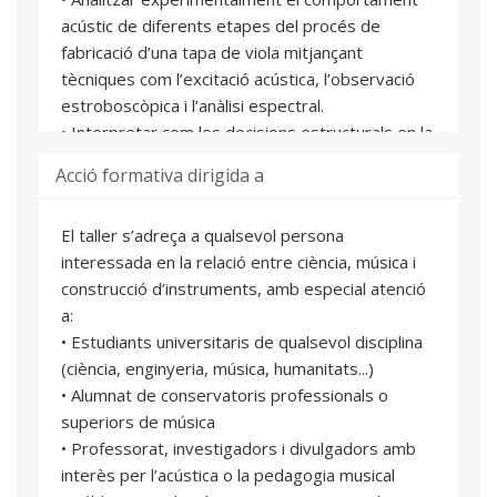
acústic de diferents etapes del procés de
fabricació d’una tapa de viola mitjançant
tècniques com l’excitació acústica, l’observació
estroboscòpica i l’anàlisi espectral.
• Interpretar com les decisions estructurals en la
luteria (forma, gruix, corbatura) influeixen en la
Acció formativa dirigida a
resposta vibratòria i sonora de l’instrument.
• Observar, amb mirada crítica i científica,
El taller s’adreça a qualsevol persona
l’evolució acústica d’un instrument des de la fase
interessada en la relació entre ciència, música i
de placa rectangular fins a la seua forma
construcció d’instruments, amb especial atenció
definitiva muntada.
a:
• Integrar coneixements de física aplicada,
• Estudiants universitaris de qualsevol disciplina
acústica i artesania musical per desenvolupar una
(ciència, enginyeria, música, humanitats...)
visió interdisciplinària sobre la creació
• Alumnat de conservatoris professionals o
d’instruments de corda fregada.
superiors de música
• Professorat, investigadors i divulgadors amb
interès per l’acústica o la pedagogia musical