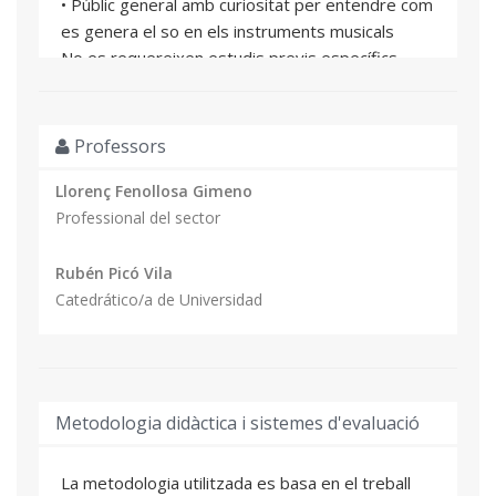
• Públic general amb curiositat per entendre com
es genera el so en els instruments musicals
No es requereixen estudis previs específics,
només interès i ganes de participar en una
experiència pràctica i interdisciplinària.
Professors
Llorenç Fenollosa Gimeno
Professional del sector
Rubén Picó Vila
Catedrático/a de Universidad
Metodologia didàctica i sistemes d'evaluació
La metodologia utilitzada es basa en el treball