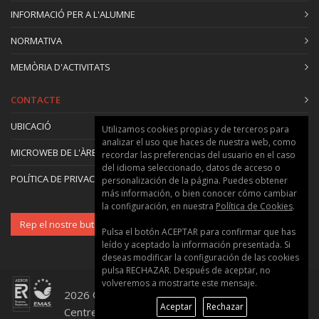
- Funcions de l’ànima, barra harmònica
INFORMACIÓ PER A L'ALUMNE
- Com canvia el so muntat?
NORMATIVA
16:15–18:30 | Sessió experimental:
Experiència 4: Mesura modal sobre instruments
MEMÒRIA D'ACTIVITATS
reals
1. Observació dels modes en instruments reals
CONTACTE
2. Efecte de l’ànima I el pont en les ressonàncies
UBICACIÓ
Utilizamos cookies propias y de terceros para
de l’instrument
analizar el uso que haces de nuestra web, como
3. Comparació amb fases prèvies
MICROWEB DE L'ÀREA
recordar las preferencias del usuario en el caso
del idioma seleccionado, datos de acceso o
POLÍTICA DE PRIVACITAT I GALETES
personalización de la página. Puedes obtener
más información, o bien conocer cómo cambiar
la configuración, en nuestra
Política de Cookies
.
Rep el nostre butlletí
Pulsa el botón ACEPTAR para confirmar que has
leído y aceptado la información presentada. Si
deseas modificar la configuración de las cookies
pulsa RECHAZAR. Después de aceptar, no
volveremos a mostrarte este mensaje.
2026 © Universitat Politècnica de València ::
Aceptar
Rechazar
Centre de Formació Permanent