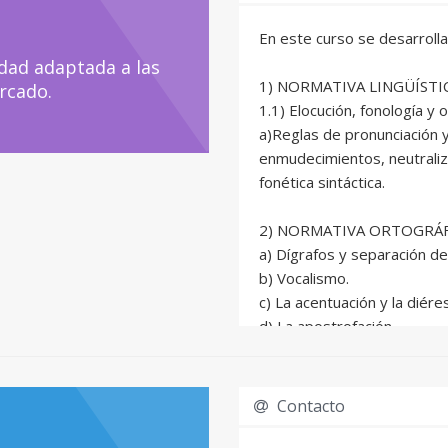
En este curso se desarrolla
dad adaptada a las
1) NORMATIVA LINGÜÍSTI
rcado.
1.1) Elocución, fonología y o
a)Reglas de pronunciación y
enmudecimientos, neutraliz
fonética sintáctica.
2) NORMATIVA ORTOGRÁF
a) Dígrafos y separación de 
b) Vocalismo.
c) La acentuación y la diéres
d) La apostrofación.
e) El uso del guión.
f) Consonantismo.
g) Abreviaturas de uso más
Contacto
h) Mayúsculas y minúsculas e
g) Puntuación: usos básicos