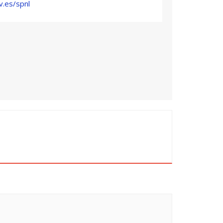
v.es/spnl
S:
enerales, componentes y funciones
o.
ivos y exclamativos.
 del vocabulario básico.
rganización de los mismos.
 y composición en palabras del vocabulario
s compuestos del vocabulario básico.