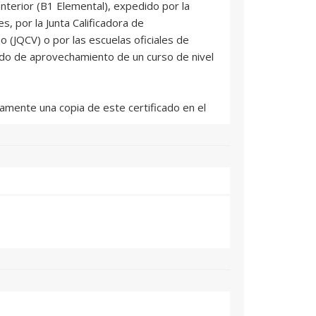
nterior (B1 Elemental), expedido por la
s, por la Junta Calificadora de
 (JQCV) o por las escuelas oficiales de
cado de aprovechamiento de un curso de nivel
amente una copia de este certificado en el
ente las preguntas sobre el certificado de
Si no lo hace, la inscripción no es válida.
o de competencias del nivel B1 o el
ento del curso B1.2.