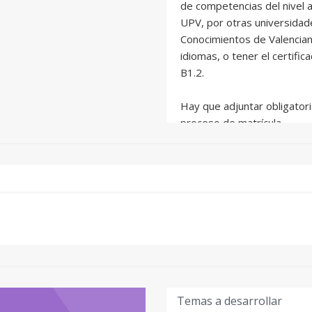
de competencias del nivel a
UPV, por otras universidade
Conocimientos de Valenciano
idiomas, o tener el certifi
B1.2.
Hay que adjuntar obligatori
proceso de matrícula.
Hay que rellenar correctam
conocimientos de valenciano. 
Hay que tener el certificad
certificado de aprovechami
Temas a desarrollar