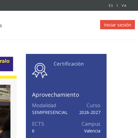
ES
VA
Iniciar sesión
s
Certificación
Aprovechamiento
Modalidad
Curso
SEMIPRESENCIAL
2026-2027
ECTS
Campus
6
Valencia