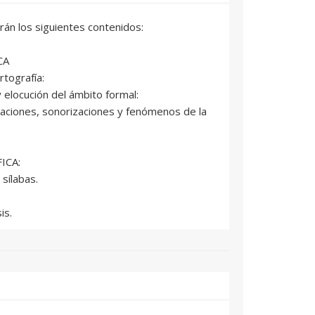
rán los siguientes contenidos:
CA
rtografía:
 elocución del ámbito formal:
aciones, sonorizaciones y fenómenos de la
ICA:
sílabas.
is.
 frecuente.
n las avisos, anuncios, cartas...
.