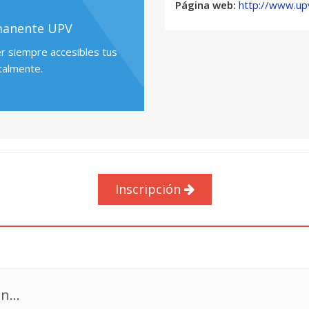
Página web:
http://www.up
manente UPV
3) MORFOLOGÍA Y SINTAXI
a) La oración: conceptos g
er siempre accesibles tus
sintácticas.
talmente.
b) El sustantivo y el adjetiv
c) Los artículos definidos.
d) Los posesivos.
e) Los deícticos.
f) Los numerales.
j) Los relativos, interrogat
n) Los verbos.
Inscripción
4) LÉXICO Y SEMÁNTICA:
a) Barbarismos más usuales
b) Tipo de diccionarios y o
c) Estudio de la derivación
básico. Uso del guión en lo
n...