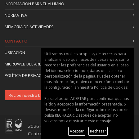
Ejercicios de colocación de la voz. Más sobre la
INFORMACIÓN PARA EL ALUMNO
MMMMMM y la voz.
NORMATIVA
Presencia vocal y corporal.
Relación entre voz, emoción y seguridad.
MEMORIA DE ACTIVIDADES
Ejercicios prácticos:
Lectura de discursos breves.
CONTACTO
Improvisación grupal guiada.
UBICACIÓN
Utilizamos cookies propias y de terceros para
analizar el uso que haces de nuestra web, como
Módulo 2 – Doblaje y locución (Sesiones 5, 6, 7, 8
MICROWEB DEL ÁREA
recordar las preferencias del usuario en el caso
y 10)
del idioma seleccionado, datos de acceso o
POLÍTICA DE PRIVACIDAD Y COOKIES
personalización de la página. Puedes obtener
Sesión 5 – Iniciación al doblaje: fundamentos del
más información, o bien conocer cómo cambiar
doblaje: sincronización labial, emoción, intención.
la configuración, en nuestra
Política de Cookies
.
Las convenciones del doblaje
Recibe nuestro boletín
Pulsa el botón ACEPTAR para confirmar que has
Ejercicios prácticos:
leído y aceptado la información presentada. Si
Doblaje de frases breves de películas y series.
deseas modificar la configuración de las cookies
pulsa RECHAZAR. Después de aceptar, no
volveremos a mostrarte este mensaje.
Sesión 6 – Doblaje de diálogos y escenas.
2026 © Universitat Politècnica de València ::
Trabajo en parejas y grupos con escenas de
Aceptar
Rechazar
Centro de Formación Permanente
películas o series.