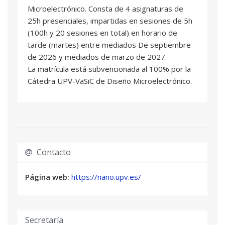
2,5 ECTS
Microelectrónico. Consta de 4 asignaturas de
Leidy Mabel Alvero González
: Profesional del
25h presenciales, impartidas en sesiones de 5h
sector
(100h y 20 sesiones en total) en horario de
José Manuel García González
: Profesional del
tarde (martes) entre mediados De septiembre
sector
de 2026 y mediados de marzo de 2027.
La matrícula está subvencionada al 100% por la
Cátedra UPV-VaSiC de Diseño Microelectrónico.
Contacto
Página web:
https://nano.upv.es/
Secretaría