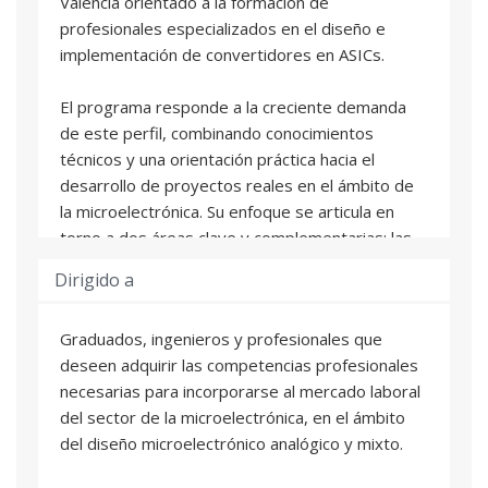
València orientado a la formación de
profesionales especializados en el diseño e
implementación de convertidores en ASICs.
El programa responde a la creciente demanda
de este perfil, combinando conocimientos
técnicos y una orientación práctica hacia el
desarrollo de proyectos reales en el ámbito de
la microelectrónica. Su enfoque se articula en
torno a dos áreas clave y complementarias: las
técnicas de diseño y las herramientas
Dirigido a
avanzadas.
Graduados, ingenieros y profesionales que
El Diploma está formado por cuatro asignaturas
deseen adquirir las competencias profesionales
de 25h cada una, impartidas por especialistas de
necesarias para incorporarse al mercado laboral
la empresa Analog Devices y por profesorado
del sector de la microelectrónica, en el ámbito
experto de la UPV:
del diseño microelectrónico analógico y mixto.
- Diseño electrónico analógico