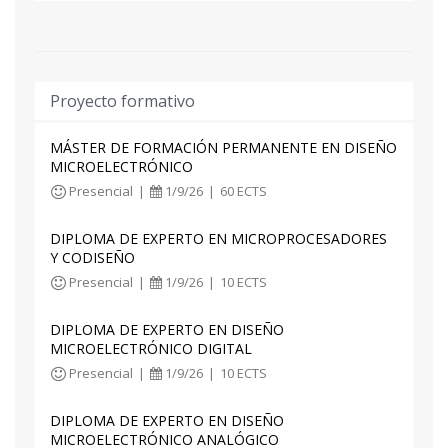
- Convertidores de tipo Nyquist
- Convertidores de tipo sobremuestreo
- Arquitecturas de convertidores A/D
Proyecto formativo
Tras cursar el módulo, el alumnado será capaz
de:
MÁSTER DE FORMACIÓN PERMANENTE EN DISEÑO
MICROELECTRÓNICO
- Conocer las especificaciones de los
Presencial
|
1/9/26
|
60 ECTS
convertidores analógico a digital y digital a
analógico.
DIPLOMA DE EXPERTO EN MICROPROCESADORES
- Diseñar convertidores de tipo Nyquist y de
Y CODISEÑO
sobremuestreo (oversampling)
Presencial
|
1/9/26
|
10 ECTS
DIPLOMA DE EXPERTO EN DISEÑO
MICROELECTRÓNICO DIGITAL
Presencial
|
1/9/26
|
10 ECTS
DIPLOMA DE EXPERTO EN DISEÑO
MICROELECTRÓNICO ANALÓGICO