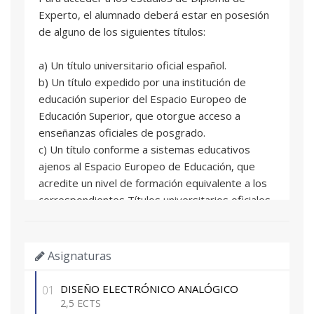
Experto, el alumnado deberá estar en posesión
de alguno de los siguientes títulos:
a) Un título universitario oficial español.
b) Un título expedido por una institución de
educación superior del Espacio Europeo de
Educación Superior, que otorgue acceso a
enseñanzas oficiales de posgrado.
c) Un título conforme a sistemas educativos
ajenos al Espacio Europeo de Educación, que
acredite un nivel de formación equivalente a los
correspondientes Títulos universitarios oficiales
españoles de grado, y que facultan en el país
expedidor del título para el acceso a enseñanzas
de postgrado.
Asignaturas
d) Un título de Diploma de grado propio
expedido por la Universitat Politècnica de
DISEÑO ELECTRÓNICO ANALÓGICO
01
València o por otras universidades con las que
2,5 ECTS