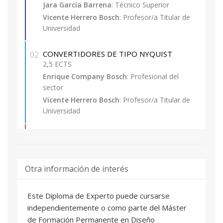
exista mutuo reconocimiento de dicha titulación.
Jara García Barrena
: Técnico Superior
Excepcionalmente se admitirán con la
Vicente Herrero Bosch
: Profesor/a Titular de
consideración de matrícula provisional,
Universidad
estudiantes de las titulaciones de grado que
tengan pendiente superar como máximo 30
CONVERTIDORES DE TIPO NYQUIST
02
ECTS (incluido el Proyecto Final de Carrera, no
2,5 ECTS
pudiendo optar a la expedición de su Título
Enrique Company Bosch
: Profesional del
Propio hasta la obtención de la titulación
sector
correspondiente.
Vicente Herrero Bosch
: Profesor/a Titular de
Universidad
e) Experiencia laboral o profesional con nivel
competencial equivalente a la formación
CONVERTIDORES DE TIPO
03
académica universitaria.
SOBREMUESTREO
2,5 ECTS
Otra información de interés
Vicente Herrero Bosch
: Profesor/a Titular de
Los títulos y experiencia deben pertenecer a una
Universidad
rama tecnológica donde el candidato haya
Ramón Tortosa Navas
: Profesional del sector
adquirido conocimientos sólidos sobre diseño
Este Diploma de Experto puede cursarse
electrónico.
independientemente o como parte del Máster
ARQUITECTURAS DE CONVERTIDORES A/D
04
de Formación Permanente en Diseño