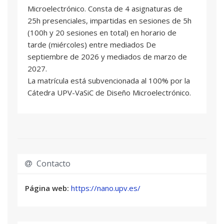
Microelectrónico. Consta de 4 asignaturas de
DISEÑO MMIC BÁSICO
03
25h presenciales, impartidas en sesiones de 5h
2,5 ECTS
(100h y 20 sesiones en total) en horario de
Alejandro Acuña Muñoz
: Profesional del
tarde (miércoles) entre mediados De
sector
septiembre de 2026 y mediados de marzo de
Juan Pablo Alegre Pérez
: Profesional del
2027.
sector
La matrícula está subvencionada al 100% por la
Cátedra UPV-VaSiC de Diseño Microelectrónico.
DISEÑO MMIC AVANZADO
04
2,5 ECTS
Alejandro Acuña Muñoz
: Profesional del
sector
Juan Pablo Alegre Pérez
: Profesional del
sector
Contacto
Página web:
https://nano.upv.es/