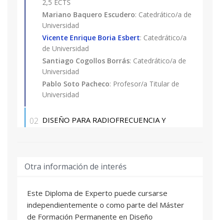
exista mutuo reconocimiento de dicha titulación.
2,5 ECTS
Mariano Baquero Escudero
: Catedrático/a de
Universidad
Excepcionalmente se admitirán con la
consideración de matrícula provisional,
Vicente Enrique Boria Esbert
: Catedrático/a
de Universidad
estudiantes de las titulaciones de grado que
Santiago Cogollos Borrás
: Catedrático/a de
tengan pendiente superar como máximo 30
Universidad
ECTS (incluido el Proyecto Final de Carrera, no
Pablo Soto Pacheco
: Profesor/a Titular de
pudiendo optar a la expedición de su Título
Universidad
Propio hasta la obtención de la titulación
correspondiente.
DISEÑO PARA RADIOFRECUENCIA Y
02
MICROONDAS
e) Experiencia laboral o profesional con nivel
2,5 ECTS
competencial equivalente a la formación
Mariano Baquero Escudero
: Catedrático/a de
académica universitaria.
Universidad
Otra información de interés
Santiago Cogollos Borrás
: Catedrático/a de
Los títulos y experiencia deben pertenecer a una
Universidad
rama tecnológica donde el candidato haya
Este Diploma de Experto puede cursarse
Pablo Soto Pacheco
: Profesor/a Titular de
adquirido conocimientos sólidos sobre diseño
independientemente o como parte del Máster
Universidad
electrónico.
de Formación Permanente en Diseño