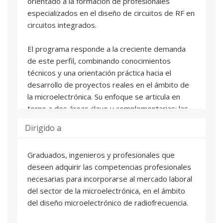
orientado a la formación de profesionales
especializados en el diseño de circuitos de RF en
circuitos integrados.
El programa responde a la creciente demanda
de este perfil, combinando conocimientos
técnicos y una orientación práctica hacia el
desarrollo de proyectos reales en el ámbito de
la microelectrónica. Su enfoque se articula en
torno a dos áreas clave y complementarias: las
técnicas de diseño y las herramientas
Dirigido a
avanzadas.
Graduados, ingenieros y profesionales que
El Diploma está formado por cuatro asignaturas
deseen adquirir las competencias profesionales
de 25h cada una, impartidas al 50% por
necesarias para incorporarse al mercado laboral
profesorado experto de la UPV y de la empresa
del sector de la microelectrónica, en el ámbito
MaxLinear:
del diseño microelectrónico de radiofrecuencia.
- Introducción a los sistemas de radiofrecuencia