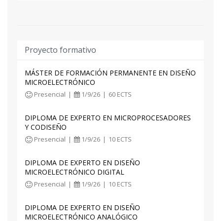
y microondas
- Diseño para radiofrecuencia y microondas
- Diseño MMIC (Monolithic Microwave Integrated
Circuit) básico
Proyecto formativo
- Diseño MMIC avanzado
MÁSTER DE FORMACIÓN PERMANENTE EN DISEÑO
Tras cursar el módulo, el alumnado será capaz
MICROELECTRÓNICO
de:
Presencial
|
1/9/26
|
60 ECTS
- Diseñar en un entorno integrado los bloques
DIPLOMA DE EXPERTO EN MICROPROCESADORES
típicos de los sistemas de RF
Y CODISEÑO
- Diseñar amplificadores y mezcladores para RF
Presencial
|
1/9/26
|
10 ECTS
- Diseñar bucles de enganche de fase (PLL) y
sintetizadores de frecuencia
DIPLOMA DE EXPERTO EN DISEÑO
MICROELECTRÓNICO DIGITAL
Presencial
|
1/9/26
|
10 ECTS
DIPLOMA DE EXPERTO EN DISEÑO
MICROELECTRÓNICO ANALÓGICO