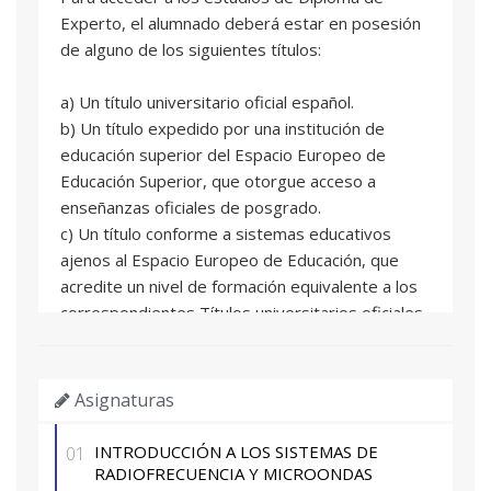
Experto, el alumnado deberá estar en posesión
de alguno de los siguientes títulos:
a) Un título universitario oficial español.
b) Un título expedido por una institución de
educación superior del Espacio Europeo de
Educación Superior, que otorgue acceso a
enseñanzas oficiales de posgrado.
c) Un título conforme a sistemas educativos
ajenos al Espacio Europeo de Educación, que
acredite un nivel de formación equivalente a los
correspondientes Títulos universitarios oficiales
españoles de grado, y que facultan en el país
expedidor del título para el acceso a enseñanzas
de postgrado.
Asignaturas
d) Un título de Diploma de grado propio
expedido por la Universitat Politècnica de
INTRODUCCIÓN A LOS SISTEMAS DE
01
València o por otras universidades con las que
RADIOFRECUENCIA Y MICROONDAS