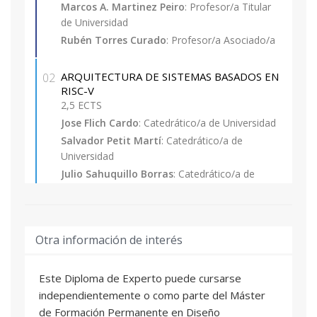
exista mutuo reconocimiento de dicha titulación.
Marcos A. Martinez Peiro
: Profesor/a Titular
Excepcionalmente se admitirán con la
de Universidad
consideración de matrícula provisional,
Rubén Torres Curado
: Profesor/a Asociado/a
estudiantes de las titulaciones de grado que
tengan pendiente superar como máximo 30
ARQUITECTURA DE SISTEMAS BASADOS EN
02
ECTS (incluido el Proyecto Final de Carrera, no
RISC-V
pudiendo optar a la expedición de su Título
2,5 ECTS
Propio hasta la obtención de la titulación
Jose Flich Cardo
: Catedrático/a de Universidad
correspondiente.
Salvador Petit Martí
: Catedrático/a de
Universidad
e) Experiencia laboral o profesional con nivel
Julio Sahuquillo Borras
: Catedrático/a de
Universidad
competencial equivalente a la formación
académica universitaria.
CODISEÑO HARDWARE/SOFTWARE PARA
03
Otra información de interés
SOC
Los títulos y experiencia deben pertenecer a una
2,5 ECTS
rama tecnológica donde el candidato haya
Jose Flich Cardo
: Catedrático/a de Universidad
adquirido conocimientos sólidos sobre diseño
Este Diploma de Experto puede cursarse
Carles Hernández Luz
: Investigador Doctor
electrónico.
independientemente o como parte del Máster
de Formación Permanente en Diseño