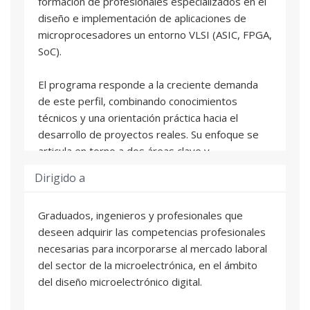
formación de profesionales especializados en el
diseño e implementación de aplicaciones de
microprocesadores un entorno VLSI (ASIC, FPGA,
SoC).
El programa responde a la creciente demanda
de este perfil, combinando conocimientos
técnicos y una orientación práctica hacia el
desarrollo de proyectos reales. Su enfoque se
articula en torno a dos áreas clave y
complementarias: las técnicas de diseño y las
Dirigido a
herramientas avanzadas.
Graduados, ingenieros y profesionales que
El Diploma está formado por cuatro asignaturas
deseen adquirir las competencias profesionales
de 25h cada una, impartidas por profesorado
necesarias para incorporarse al mercado laboral
experto de la UPV:
del sector de la microelectrónica, en el ámbito
del diseño microelectrónico digital.
- Microprocesadores y codiseño
- Arquitectura de sistemas basados en RISC-V