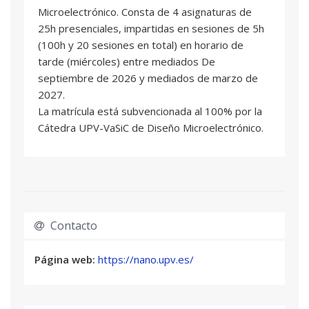
DESARROLLO DE FIRMWARE CON
04
Microelectrónico. Consta de 4 asignaturas de
SISTEMAS OPERATIVOS
25h presenciales, impartidas en sesiones de 5h
2,5 ECTS
(100h y 20 sesiones en total) en horario de
Marcos A. Martinez Peiro
: Profesor/a Titular
tarde (miércoles) entre mediados De
de Universidad
septiembre de 2026 y mediados de marzo de
Rubén Torres Curado
: Profesor/a Asociado/a
2027.
La matrícula está subvencionada al 100% por la
Cátedra UPV-VaSiC de Diseño Microelectrónico.
Contacto
Página web:
https://nano.upv.es/