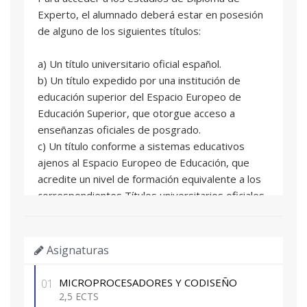
Experto, el alumnado deberá estar en posesión
de alguno de los siguientes títulos:
a) Un título universitario oficial español.
b) Un título expedido por una institución de
educación superior del Espacio Europeo de
Educación Superior, que otorgue acceso a
enseñanzas oficiales de posgrado.
c) Un título conforme a sistemas educativos
ajenos al Espacio Europeo de Educación, que
acredite un nivel de formación equivalente a los
correspondientes Títulos universitarios oficiales
españoles de grado, y que facultan en el país
expedidor del título para el acceso a enseñanzas
de postgrado.
Asignaturas
d) Un título de Diploma de grado propio
expedido por la Universitat Politècnica de
MICROPROCESADORES Y CODISEÑO
01
València o por otras universidades con las que
2,5 ECTS