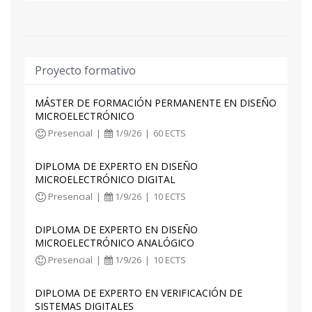
- Codiseño hardware/software para SoC
- Desarrollo de firmware con sistemas
operativos
Proyecto formativo
Tras cursar el módulo, el alumnado será capaz
de:
MÁSTER DE FORMACIÓN PERMANENTE EN DISEÑO
MICROELECTRÓNICO
- Diseñar arquitecturas de sistemas basados en
Presencial
|
1/9/26
|
60 ECTS
microprocesadores RISC
- Planificar y desarrollar firmware para
DIPLOMA DE EXPERTO EN DISEÑO
arquitecturas de microprocesadores RISC
MICROELECTRÓNICO DIGITAL
Presencial
|
1/9/26
|
10 ECTS
DIPLOMA DE EXPERTO EN DISEÑO
MICROELECTRÓNICO ANALÓGICO
Presencial
|
1/9/26
|
10 ECTS
DIPLOMA DE EXPERTO EN VERIFICACIÓN DE
SISTEMAS DIGITALES