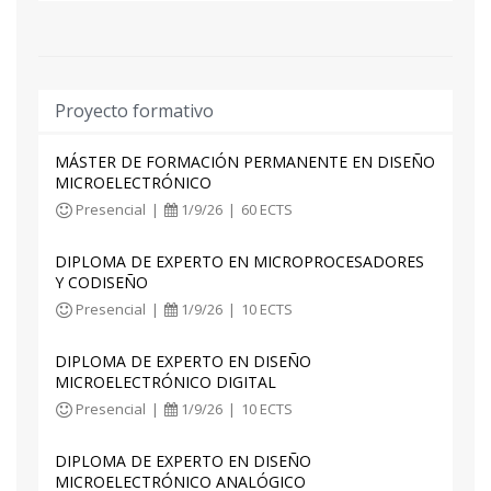
- Introducción a System Verilog
- Metodologías de verificación
- Verificación básica con UVM
Proyecto formativo
- Verificación avanzada con UVM
MÁSTER DE FORMACIÓN PERMANENTE EN DISEÑO
Tras cursar el módulo, el alumnado será capaz
MICROELECTRÓNICO
de:
Presencial
|
1/9/26
|
60 ECTS
- Aplicar metodologías básicas de verificación
DIPLOMA DE EXPERTO EN MICROPROCESADORES
basadas en System Verilog.
Y CODISEÑO
- Aplicar metodologías avanzadas de verificación
Presencial
|
1/9/26
|
10 ECTS
empleando UVM (Universal Verification
Methodology).
DIPLOMA DE EXPERTO EN DISEÑO
MICROELECTRÓNICO DIGITAL
Presencial
|
1/9/26
|
10 ECTS
DIPLOMA DE EXPERTO EN DISEÑO
MICROELECTRÓNICO ANALÓGICO