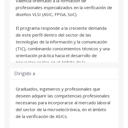
València orientado a la formación de
profesionales especializados en la verificación de
diseños VLSI (ASIC, FPGA, SoC).
El programa responde a la creciente demanda
de este perfil dentro del sector de las
tecnologías de la información y la comunicación
(TIC), combinando conocimientos técnicos y una
orientación práctica hacia el desarrollo de
proyectos reales en el ámbito de la
microelectrónica. Su enfoque se articula en torno
Dirigido a
a dos áreas clave y complementarias: las
técnicas y lenguajes de verificación y las
Graduados, ingenieros y profesionales que
herramientas avanzadas.
deseen adquirir las competencias profesionales
necesarias para incorporarse al mercado laboral
El Diploma está formado por cuatro asignaturas
del sector de la microelectrónica, en el ámbito
de 25h cada una, impartidas al 50% por
de la verificación de ASICs.
profesorado experto de la UPV y de la empresa
Analog Devices: