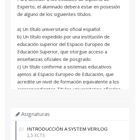
Experto, el alumnado deberá estar en posesión
de alguno de los siguientes títulos:
a) Un título universitario oficial español.
b) Un título expedido por una institución de
educación superior del Espacio Europeo de
Educación Superior, que otorgue acceso a
enseñanzas oficiales de posgrado.
c) Un título conforme a sistemas educativos
ajenos al Espacio Europeo de Educación, que
acredite un nivel de formación equivalente a los
correspondientes Títulos universitarios oficiales
españoles de grado, y que facultan en el país
expedidor del título para el acceso a enseñanzas
de postgrado.
Asignaturas
d) Un título de Diploma de grado propio
expedido por la Universitat Politècnica de
INTRODUCCIÓN A SYSTEM VERILOG
01
València o por otras universidades con las que
2,5 ECTS