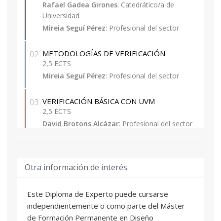
exista mutuo reconocimiento de dicha titulación.
Rafael Gadea Girones
: Catedrático/a de
Universidad
Excepcionalmente se admitirán con la
Mireia Seguí Pérez
: Profesional del sector
consideración de matrícula provisional,
estudiantes de las titulaciones de grado que
METODOLOGÍAS DE VERIFICACIÓN
02
tengan pendiente superar como máximo 30
2,5 ECTS
ECTS (incluido el Proyecto Final de Carrera, no
Mireia Seguí Pérez
: Profesional del sector
pudiendo optar a la expedición de su Título
Propio hasta la obtención de la titulación
VERIFICACIÓN BÁSICA CON UVM
03
correspondiente.
2,5 ECTS
David Brotons Alcázar
: Profesional del sector
e) Experiencia laboral o profesional con nivel
Adolfo Méndez Madrigal
: Profesional del
competencial equivalente a la formación
sector
académica universitaria.
Otra información de interés
VERIFICACIÓN AVANZADA CON UVM
04
Los títulos y experiencia deben pertenecer a una
2,5 ECTS
rama tecnológica donde el candidato haya
Este Diploma de Experto puede cursarse
José Juan Cerdá
: Profesional del sector
adquirido conocimientos sólidos sobre diseño
independientemente o como parte del Máster
Adolfo Méndez Madrigal
: Profesional del
electrónico.
de Formación Permanente en Diseño
sector