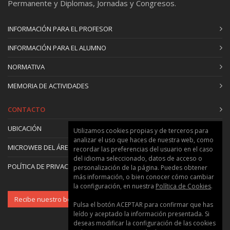
Permanente y Diplomas, Jornadas y Congresos.
Gestión Patrimonial de las Infraestructuras;
Monitorización y control: SCADA; Renovación de
INFORMACIÓN PARA EL PROFESOR
redes; Rehabilitación). Subrayar la importancia de
los análisis coste beneficio para seleccionar que
INFORMACIÓN PARA EL ALUMNO
actuación es más efectiva
NORMATIVA
Unidad 8: Directrices para mejorar la eficiencia
MEMORIA DE ACTIVIDADES
de las redes
Resumir y recapitular por qué este es un
CONTACTO
problema que con el paso del tiempo va a más.
UBICACIÓN
Incidir en la importancia de la educación
Utilizamos cookies propias y de terceros para
analizar el uso que haces de nuestra web, como
ambiental de la ciudadanía. Realizar análisis
MICROWEB DEL ÁREA
recordar las preferencias del usuario en el caso
económicos globales frente a análisis locales.
del idioma seleccionado, datos de acceso o
POLÍTICA DE PRIVACIDAD Y COOKIES
Calcular el verdadero coste de un servicio
personalización de la página. Puedes obtener
más información, o bien conocer cómo cambiar
ineficiente frente al coste global eficiente.
la configuración, en nuestra
Política de Cookies
.
Presentar los diferentes sistemas tarifarios y la
Recibe nuestro boletín
ineficiencia de algunos de ellos. La importancia
Pulsa el botón ACEPTAR para confirmar que has
leído y aceptado la información presentada. Si
de un regulador que controle los sistemas
deseas modificar la configuración de las cookies
alejado de la vida municipal y de la formación en