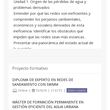
Unidad 1: Origen de las pérdidas de agua y
El alumno contará con una tutorización
problemas derivados
personalizada durante el curso académico y un
Entender por qué las redes son ineficientes y
seguimiento según sus preferencias (a través de
comprender los perjuicios (ambientales,
correo electrónico, foros o atención telefónica).
económicos y sociales) derivados de esta
La fecha límite para desarrollar los contenidos
ineficiencia. Identificar los obstáculos que
será hasta final de julio contando el alumno hasta
impiden que las redes sean más estancas.
la fecha de fin de curso para la entrega de
Presentar una panorámica del estado actual de
trabajos adicionales.
la cuestión
Unidad 2: Diagnóstico del sistema: evaluación de
las pérdidas de agua
Proyecto formativo
Analizar la necesidad de hacer un buen
diagnóstico del estado del sistema y los
DIPLOMA DE EXPERTO EN REDES DE
conceptos de auditoría hídrica y requerimientos
SANEAMIENTO CON SWMM
básicos para poder realizar una auditoría precisa.
Online
|
15/9/26
|
21 ECTS
|
Matriculable
Comentar los indicadores que permiten
cuantificar el estado de un sistema. Realizar la
MÁSTER DE FORMACIÓN PERMANENTE EN
GESTIÓN EFICIENTE DEL AGUA URBANA
valoración del estado de un abastecimiento