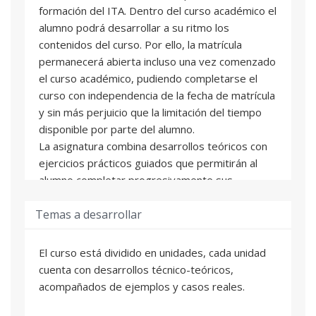
formación del ITA. Dentro del curso académico el
alumno podrá desarrollar a su ritmo los
contenidos del curso. Por ello, la matrícula
permanecerá abierta incluso una vez comenzado
el curso académico, pudiendo completarse el
curso con independencia de la fecha de matrícula
y sin más perjuicio que la limitación del tiempo
disponible por parte del alumno.
La asignatura combina desarrollos teóricos con
ejercicios prácticos guiados que permitirán al
alumno completar progresivamente sus
conocimientos. Cada asignatura está formada
Temas a desarrollar
por unidades didácticas. Al final de cada una de
estas unidades el alumno se enfrentará con una
autoevaluación online que le permitirá valorar su
El curso está dividido en unidades, cada unidad
grado de aprendizaje. De manera adicional a los
cuenta con desarrollos técnico-teóricos,
contenidos de cada asignatura se incluyen una
acompañados de ejemplos y casos reales.
serie de ejercicios prácticos para completar la
formación del alumno.